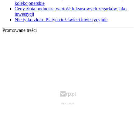
kolekcjonerskie
Ceny złota podnoszą wartość luksusowych zegarków jako
inwestycji
Nie tylko złoto. Platyna też świeci inwestycyjnie
Promowane treści