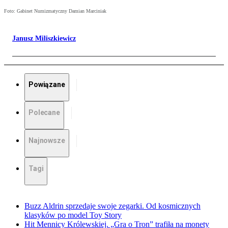
Foto: Gabinet Numizmatyczny Damian Marciniak
Janusz Miliszkiewicz
Powiązane
Polecane
Najnowsze
Tagi
Buzz Aldrin sprzedaje swoje zegarki. Od kosmicznych
klasyków po model Toy Story
Hit Mennicy Królewskiej. „Gra o Tron” trafiła na monety