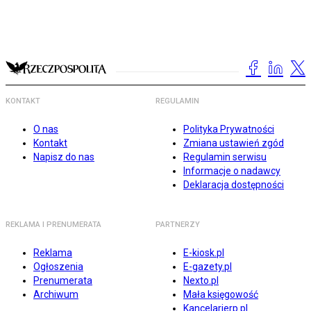
KONTAKT
REGULAMIN
O nas
Polityka Prywatności
Kontakt
Zmiana ustawień zgód
Napisz do nas
Regulamin serwisu
Informacje o nadawcy
Deklaracja dostępności
REKLAMA I PRENUMERATA
PARTNERZY
Reklama
E-kiosk.pl
Ogłoszenia
E-gazety.pl
Prenumerata
Nexto.pl
Archiwum
Mała księgowość
Kancelarierp.pl