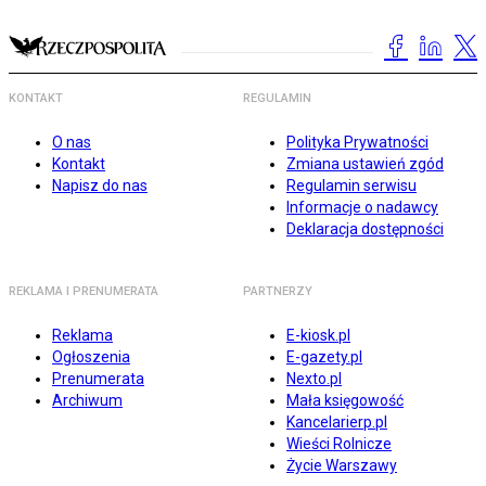
KONTAKT
REGULAMIN
O nas
Polityka Prywatności
Kontakt
Zmiana ustawień zgód
Napisz do nas
Regulamin serwisu
Informacje o nadawcy
Deklaracja dostępności
REKLAMA I PRENUMERATA
PARTNERZY
Reklama
E-kiosk.pl
Ogłoszenia
E-gazety.pl
Prenumerata
Nexto.pl
Archiwum
Mała księgowość
Kancelarierp.pl
Wieści Rolnicze
Życie Warszawy