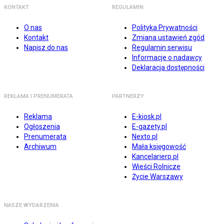
KONTAKT
REGULAMIN
O nas
Polityka Prywatności
Kontakt
Zmiana ustawień zgód
Napisz do nas
Regulamin serwisu
Informacje o nadawcy
Deklaracja dostępności
REKLAMA I PRENUMERATA
PARTNERZY
Reklama
E-kiosk.pl
Ogłoszenia
E-gazety.pl
Prenumerata
Nexto.pl
Archiwum
Mała księgowość
Kancelarierp.pl
Wieści Rolnicze
Życie Warszawy
NASZE WYDARZENIA