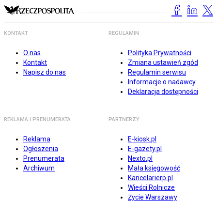
KONTAKT
REGULAMIN
O nas
Polityka Prywatności
Kontakt
Zmiana ustawień zgód
Napisz do nas
Regulamin serwisu
Informacje o nadawcy
Deklaracja dostępności
REKLAMA I PRENUMERATA
PARTNERZY
Reklama
E-kiosk.pl
Ogłoszenia
E-gazety.pl
Prenumerata
Nexto.pl
Archiwum
Mała księgowość
Kancelarierp.pl
Wieści Rolnicze
Życie Warszawy