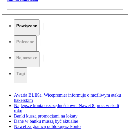
Powiązane
Polecane
Najnowsze
Tagi
Awaria BLIKa. Wicepremier informuje o możliwym ataku
hakerskim
Najlepsze konta oszczędnościowe. Nawet 8 proc. w skali
roku
Banki kuszą promocjami na lokaty
Dane w banku muszą być aktualne
Nawet za granicą odblokujesz konto