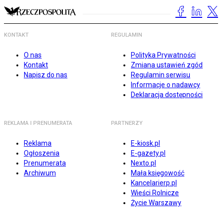
KONTAKT
REGULAMIN
O nas
Polityka Prywatności
Kontakt
Zmiana ustawień zgód
Napisz do nas
Regulamin serwisu
Informacje o nadawcy
Deklaracja dostępności
REKLAMA I PRENUMERATA
PARTNERZY
Reklama
E-kiosk.pl
Ogłoszenia
E-gazety.pl
Prenumerata
Nexto.pl
Archiwum
Mała księgowość
Kancelarierp.pl
Wieści Rolnicze
Życie Warszawy