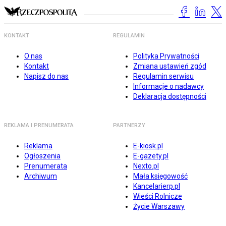
KONTAKT
REGULAMIN
O nas
Polityka Prywatności
Kontakt
Zmiana ustawień zgód
Napisz do nas
Regulamin serwisu
Informacje o nadawcy
Deklaracja dostępności
REKLAMA I PRENUMERATA
PARTNERZY
Reklama
E-kiosk.pl
Ogłoszenia
E-gazety.pl
Prenumerata
Nexto.pl
Archiwum
Mała księgowość
Kancelarierp.pl
Wieści Rolnicze
Życie Warszawy