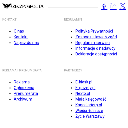
KONTAKT
REGULAMIN
O nas
Polityka Prywatności
Kontakt
Zmiana ustawień zgód
Napisz do nas
Regulamin serwisu
Informacje o nadawcy
Deklaracja dostępności
REKLAMA I PRENUMERATA
PARTNERZY
Reklama
E-kiosk.pl
Ogłoszenia
E-gazety.pl
Prenumerata
Nexto.pl
Archiwum
Mała księgowość
Kancelarierp.pl
Wieści Rolnicze
Życie Warszawy