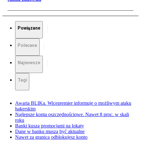
Powiązane
Polecane
Najnowsze
Tagi
Awaria BLIKa. Wicepremier informuje o możliwym ataku
hakerskim
Najlepsze konta oszczędnościowe. Nawet 8 proc. w skali
roku
Banki kuszą promocjami na lokaty
Dane w banku muszą być aktualne
Nawet za granicą odblokujesz konto