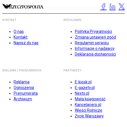
KONTAKT
REGULAMIN
O nas
Polityka Prywatności
Kontakt
Zmiana ustawień zgód
Napisz do nas
Regulamin serwisu
Informacje o nadawcy
Deklaracja dostępności
REKLAMA I PRENUMERATA
PARTNERZY
Reklama
E-kiosk.pl
Ogłoszenia
E-gazety.pl
Prenumerata
Nexto.pl
Archiwum
Mała księgowość
Kancelarierp.pl
Wieści Rolnicze
Życie Warszawy