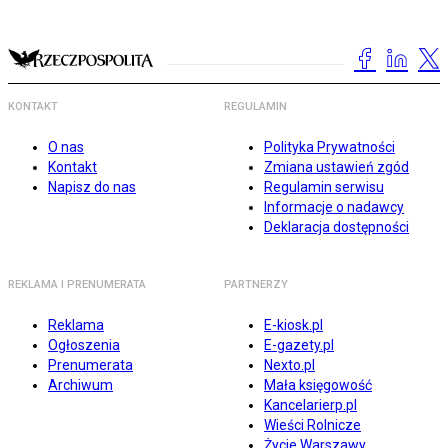
KONTAKT
REGULAMIN
O nas
Polityka Prywatności
Kontakt
Zmiana ustawień zgód
Napisz do nas
Regulamin serwisu
Informacje o nadawcy
Deklaracja dostępności
REKLAMA I PRENUMERATA
PARTNERZY
Reklama
E-kiosk.pl
Ogłoszenia
E-gazety.pl
Prenumerata
Nexto.pl
Archiwum
Mała księgowość
Kancelarierp.pl
Wieści Rolnicze
Życie Warszawy