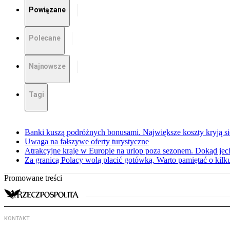
Powiązane
Polecane
Najnowsze
Tagi
Banki kuszą podróżnych bonusami. Największe koszty kryją się
Uwaga na fałszywe oferty turystyczne
Atrakcyjne kraje w Europie na urlop poza sezonem. Dokąd jec
Za granicą Polacy wolą płacić gotówką. Warto pamiętać o kilk
Promowane treści
KONTAKT