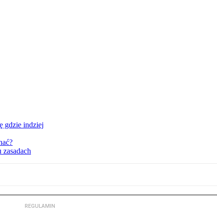
 gdzie indziej
hać?
u zasadach
REGULAMIN