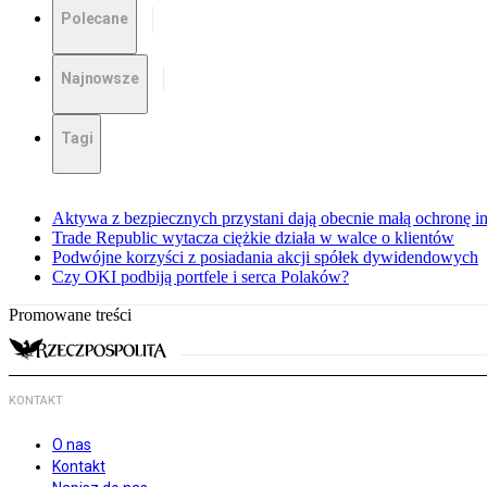
Polecane
Najnowsze
Tagi
Aktywa z bezpiecznych przystani dają obecnie małą ochronę 
Trade Republic wytacza ciężkie działa w walce o klientów
Podwójne korzyści z posiadania akcji spółek dywidendowych
Czy OKI podbiją portfele i serca Polaków?
Promowane treści
KONTAKT
O nas
Kontakt