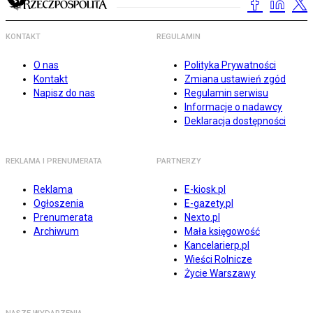
KONTAKT
REGULAMIN
O nas
Polityka Prywatności
Kontakt
Zmiana ustawień zgód
Napisz do nas
Regulamin serwisu
Informacje o nadawcy
Deklaracja dostępności
REKLAMA I PRENUMERATA
PARTNERZY
Reklama
E-kiosk.pl
Ogłoszenia
E-gazety.pl
Prenumerata
Nexto.pl
Archiwum
Mała księgowość
Kancelarierp.pl
Wieści Rolnicze
Życie Warszawy