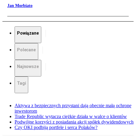
Jan Morbiato
Powiązane
Polecane
Najnowsze
Tagi
Aktywa z bezpiecznych przystani dają obecnie małą ochronę
inwestorom
Trade Republic wytacza ciężkie działa w walce o klientów
Podwójne korzyści z posiadania akcji spółek dywidendowych
Czy OKI podbiją portfele i serca Polaków?