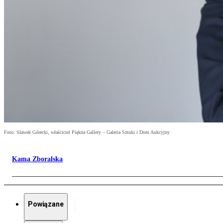
Foto: Sławek Górecki, właściciel Piękna Gallery – Galeria Sztuki i Dom Aukcyjny
Kama Zboralska
Powiązane