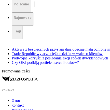
Polecane
Najnowsze
Tagi
Aktywa z bezpiecznych przystani dają obecnie małą ochronę 
Trade Republic wytacza ciężkie działa w walce o klientów
Podwójne korzyści z posiadania akcji spółek dywidendowych
Czy OKI podbiją portfele i serca Polaków?
Promowane treści
KONTAKT
O nas
Kontakt