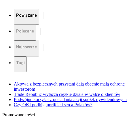
Powiązane
Polecane
Najnowsze
Tagi
Aktywa z bezpiecznych przystani dają obecnie małą ochronę
inwestorom
Trade Republic wytacza ciężkie działa w walce o klientów
Podwójne korzyści z posiadania akcji spółek dywidendowych
Czy OKI podbiją portfele i serca Polaków?
Promowane treści