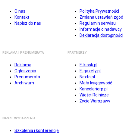
O nas
Polityka Prywatności
Kontakt
Zmiana ustawień zgód
Napisz do nas
Regulamin serwisu
Informacje o nadawcy
Deklaracja dostępności
REKLAMA I PRENUMERATA
PARTNERZY
Reklama
E-kiosk.pl
Ogłoszenia
E-gazety.pl
Prenumerata
Nexto.pl
Archiwum
Mała księgowość
Kancelarierp.pl
Wieści Rolnicze
Życie Warszawy
NASZE WYDARZENIA
Szkolenia i konferencje