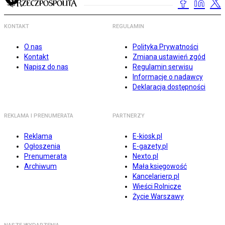
KONTAKT
REGULAMIN
O nas
Polityka Prywatności
Kontakt
Zmiana ustawień zgód
Napisz do nas
Regulamin serwisu
Informacje o nadawcy
Deklaracja dostępności
REKLAMA I PRENUMERATA
PARTNERZY
Reklama
E-kiosk.pl
Ogłoszenia
E-gazety.pl
Prenumerata
Nexto.pl
Archiwum
Mała księgowość
Kancelarierp.pl
Wieści Rolnicze
Życie Warszawy