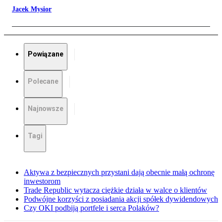
Jacek Mysior
Powiązane
Polecane
Najnowsze
Tagi
Aktywa z bezpiecznych przystani dają obecnie małą ochronę
inwestorom
Trade Republic wytacza ciężkie działa w walce o klientów
Podwójne korzyści z posiadania akcji spółek dywidendowych
Czy OKI podbiją portfele i serca Polaków?