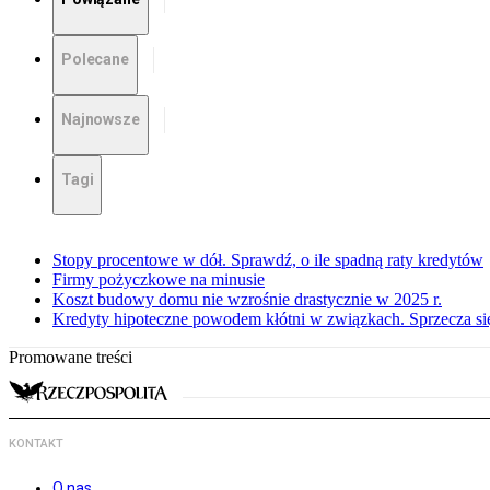
Polecane
Najnowsze
Tagi
Stopy procentowe w dół. Sprawdź, o ile spadną raty kredytów
Firmy pożyczkowe na minusie
Koszt budowy domu nie wzrośnie drastycznie w 2025 r.
Kredyty hipoteczne powodem kłótni w związkach. Sprzecza się
Promowane treści
KONTAKT
O nas