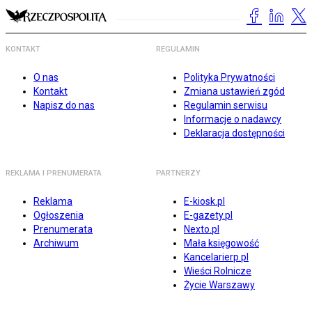
KONTAKT
REGULAMIN
O nas
Polityka Prywatności
Kontakt
Zmiana ustawień zgód
Napisz do nas
Regulamin serwisu
Informacje o nadawcy
Deklaracja dostępności
REKLAMA I PRENUMERATA
PARTNERZY
Reklama
E-kiosk.pl
Ogłoszenia
E-gazety.pl
Prenumerata
Nexto.pl
Archiwum
Mała księgowość
Kancelarierp.pl
Wieści Rolnicze
Życie Warszawy