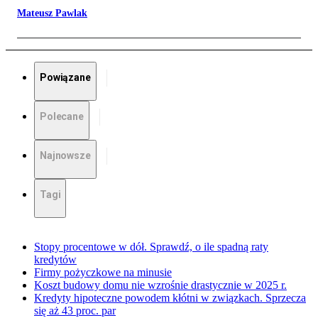
Mateusz Pawlak
Powiązane
Polecane
Najnowsze
Tagi
Stopy procentowe w dół. Sprawdź, o ile spadną raty
kredytów
Firmy pożyczkowe na minusie
Koszt budowy domu nie wzrośnie drastycznie w 2025 r.
Kredyty hipoteczne powodem kłótni w związkach. Sprzecza
się aż 43 proc. par