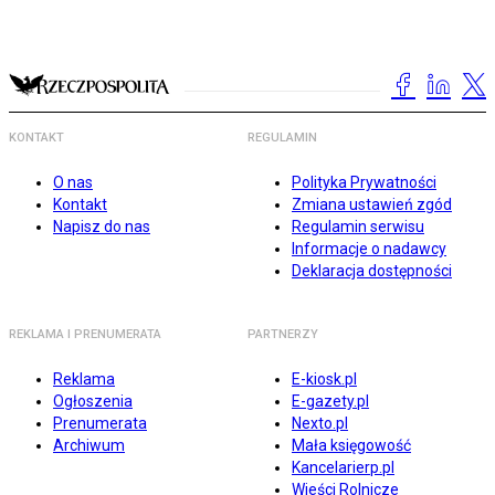
KONTAKT
REGULAMIN
O nas
Polityka Prywatności
Kontakt
Zmiana ustawień zgód
Napisz do nas
Regulamin serwisu
Informacje o nadawcy
Deklaracja dostępności
REKLAMA I PRENUMERATA
PARTNERZY
Reklama
E-kiosk.pl
Ogłoszenia
E-gazety.pl
Prenumerata
Nexto.pl
Archiwum
Mała księgowość
Kancelarierp.pl
Wieści Rolnicze