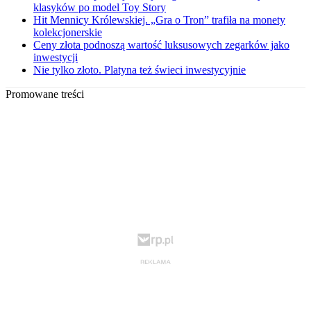
klasyków po model Toy Story
Hit Mennicy Królewskiej. „Gra o Tron” trafiła na monety
kolekcjonerskie
Ceny złota podnoszą wartość luksusowych zegarków jako
inwestycji
Nie tylko złoto. Platyna też świeci inwestycyjnie
Promowane treści