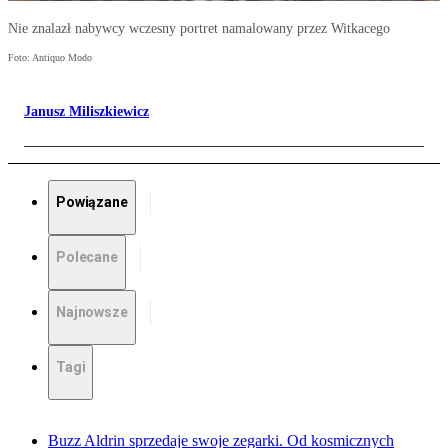
Nie znalazł nabywcy wczesny portret namalowany przez Witkacego
Foto: Antiquo Modo
Janusz Miliszkiewicz
Powiązane
Polecane
Najnowsze
Tagi
Buzz Aldrin sprzedaje swoje zegarki. Od kosmicznych