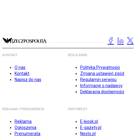
KONTAKT
REGULAMIN
O nas
Polityka Prywatności
Kontakt
Zmiana ustawień zgód
Napisz do nas
Regulamin serwisu
Informacje o nadawcy
Deklaracja dostępności
REKLAMA I PRENUMERATA
PARTNERZY
Reklama
E-kiosk.pl
Ogłoszenia
E-gazety.pl
Prenumerata
Nexto.pl