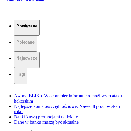
Powiązane
Polecane
Najnowsze
Tagi
Awaria BLIKa. Wicepremier informuje o możliwym ataku
hakerskim
Najlepsze konta oszczędnościowe. Nawet 8 proc. w skali
roku
Banki kuszą promocjami na lokaty
Dane w banku muszą być aktualne