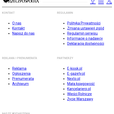
KONTAKT
REGULAMIN
O nas
Polityka Prywatności
Kontakt
Zmiana ustawień zgód
Napisz do nas
Regulamin serwisu
Informacje o nadawcy
Deklaracja dostępności
REKLAMA I PRENUMERATA
PARTNERZY
Reklama
E-kiosk.pl
Ogłoszenia
E-gazety.pl
Prenumerata
Nexto.pl
Archiwum
Mała księgowość
Kancelarierp.pl
Wieści Rolnicze
Życie Warszawy
NASZE WYDARZENIA