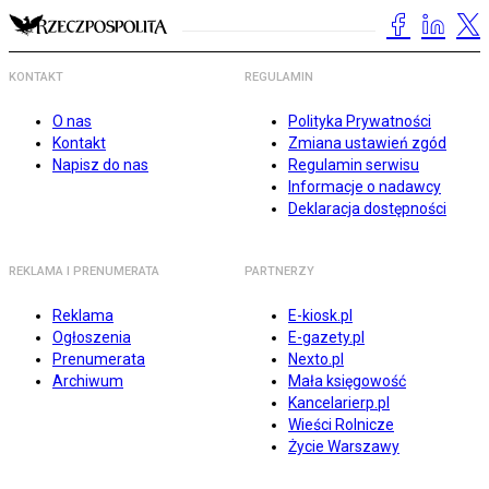
KONTAKT
REGULAMIN
O nas
Polityka Prywatności
Kontakt
Zmiana ustawień zgód
Napisz do nas
Regulamin serwisu
Informacje o nadawcy
Deklaracja dostępności
REKLAMA I PRENUMERATA
PARTNERZY
Reklama
E-kiosk.pl
Ogłoszenia
E-gazety.pl
Prenumerata
Nexto.pl
Archiwum
Mała księgowość
Kancelarierp.pl
Wieści Rolnicze
Życie Warszawy