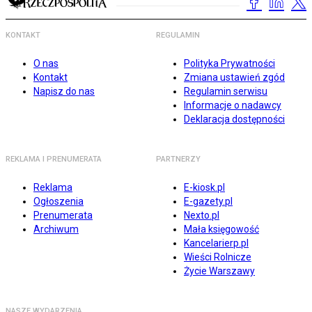
KONTAKT
REGULAMIN
O nas
Polityka Prywatności
Kontakt
Zmiana ustawień zgód
Napisz do nas
Regulamin serwisu
Informacje o nadawcy
Deklaracja dostępności
REKLAMA I PRENUMERATA
PARTNERZY
Reklama
E-kiosk.pl
Ogłoszenia
E-gazety.pl
Prenumerata
Nexto.pl
Archiwum
Mała księgowość
Kancelarierp.pl
Wieści Rolnicze
Życie Warszawy
NASZE WYDARZENIA