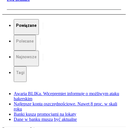
Powiązane
Polecane
Najnowsze
Tagi
Awaria BLIKa. Wicepremier informuje o możliwym ataku
hakerskim
Najlepsze konta oszczędnościowe. Nawet 8 proc. w skali
roku
Banki kuszą promocjami na lokaty
Dane w banku muszą być aktualne