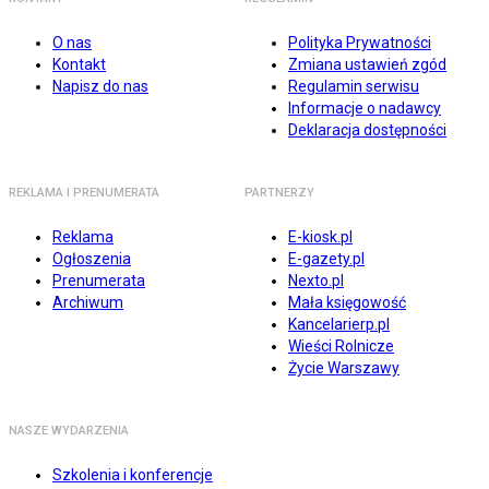
O nas
Polityka Prywatności
Kontakt
Zmiana ustawień zgód
Napisz do nas
Regulamin serwisu
Informacje o nadawcy
Deklaracja dostępności
REKLAMA I PRENUMERATA
PARTNERZY
Reklama
E-kiosk.pl
Ogłoszenia
E-gazety.pl
Prenumerata
Nexto.pl
Archiwum
Mała księgowość
Kancelarierp.pl
Wieści Rolnicze
Życie Warszawy
NASZE WYDARZENIA
Szkolenia i konferencje