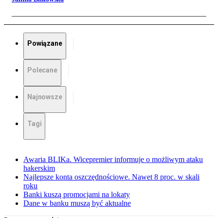
Powiązane
Polecane
Najnowsze
Tagi
Awaria BLIKa. Wicepremier informuje o możliwym ataku
hakerskim
Najlepsze konta oszczędnościowe. Nawet 8 proc. w skali
roku
Banki kuszą promocjami na lokaty
Dane w banku muszą być aktualne