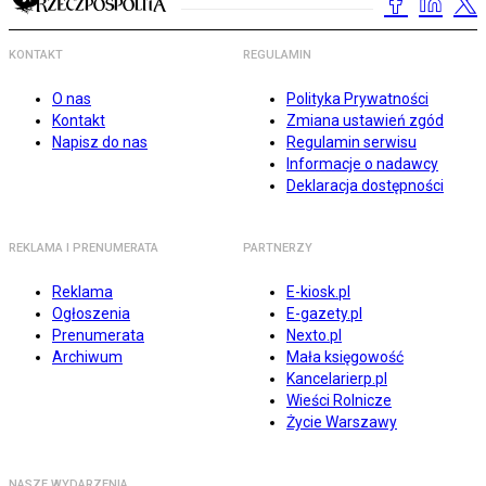
KONTAKT
REGULAMIN
O nas
Polityka Prywatności
Kontakt
Zmiana ustawień zgód
Napisz do nas
Regulamin serwisu
Informacje o nadawcy
Deklaracja dostępności
REKLAMA I PRENUMERATA
PARTNERZY
Reklama
E-kiosk.pl
Ogłoszenia
E-gazety.pl
Prenumerata
Nexto.pl
Archiwum
Mała księgowość
Kancelarierp.pl
Wieści Rolnicze
Życie Warszawy
NASZE WYDARZENIA