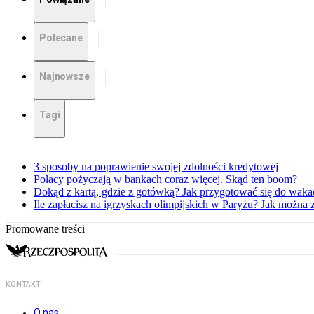
Polecane
Najnowsze
Tagi
3 sposoby na poprawienie swojej zdolności kredytowej
Polacy pożyczają w bankach coraz więcej. Skąd ten boom?
Dokąd z kartą, gdzie z gotówką? Jak przygotować się do waka
Ile zapłacisz na igrzyskach olimpijskich w Paryżu? Jak można 
Promowane treści
KONTAKT
O nas