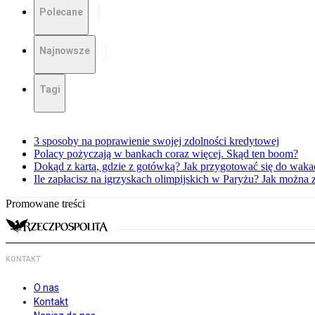
Polecane
Najnowsze
Tagi
3 sposoby na poprawienie swojej zdolności kredytowej
Polacy pożyczają w bankach coraz więcej. Skąd ten boom?
Dokąd z kartą, gdzie z gotówką? Jak przygotować się do waka
Ile zapłacisz na igrzyskach olimpijskich w Paryżu? Jak można 
Promowane treści
KONTAKT
O nas
Kontakt