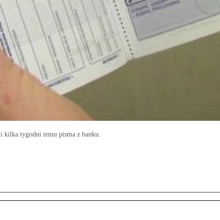
li kilka tygodni temu pisma z banku.