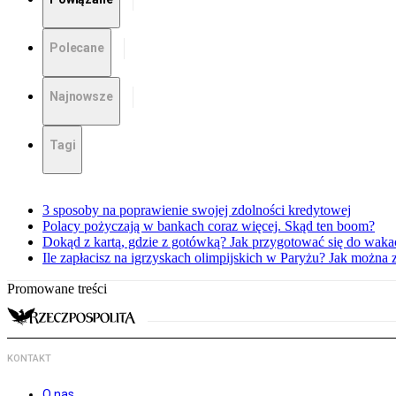
Polecane
Najnowsze
Tagi
3 sposoby na poprawienie swojej zdolności kredytowej
Polacy pożyczają w bankach coraz więcej. Skąd ten boom?
Dokąd z kartą, gdzie z gotówką? Jak przygotować się do waka
Ile zapłacisz na igrzyskach olimpijskich w Paryżu? Jak można 
Promowane treści
KONTAKT
O nas