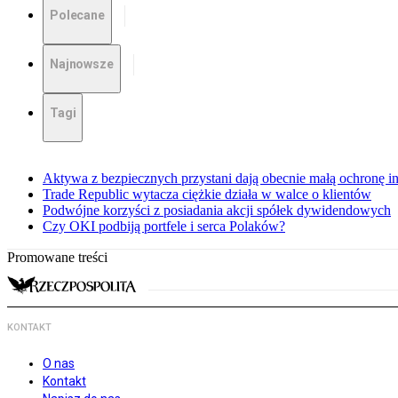
Polecane
Najnowsze
Tagi
Aktywa z bezpiecznych przystani dają obecnie małą ochronę 
Trade Republic wytacza ciężkie działa w walce o klientów
Podwójne korzyści z posiadania akcji spółek dywidendowych
Czy OKI podbiją portfele i serca Polaków?
Promowane treści
KONTAKT
O nas
Kontakt