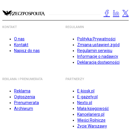
KONTAKT
REGULAMIN
O nas
Polityka Prywatności
Kontakt
Zmiana ustawień zgód
Napisz do nas
Regulamin serwisu
Informacje o nadawcy
Deklaracja dostępności
REKLAMA I PRENUMERATA
PARTNERZY
Reklama
E-kiosk.pl
Ogłoszenia
E-gazety.pl
Prenumerata
Nexto.pl
Archiwum
Mała księgowość
Kancelarierp.pl
Wieści Rolnicze
Życie Warszawy