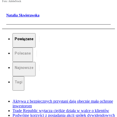
Foto: AdobeStock
Natalia Skwierawska
Powiązane
Polecane
Najnowsze
Tagi
Aktywa z bezpiecznych przystani dają obecnie małą ochronę
inwestorom
Trade Republic wytacza ciężkie działa w walce o klientów
Podwójne korzyści z posiadania akcji spółek dywidendowych