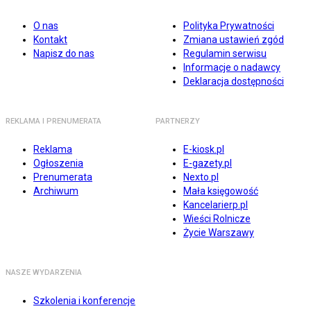
O nas
Polityka Prywatności
Kontakt
Zmiana ustawień zgód
Napisz do nas
Regulamin serwisu
Informacje o nadawcy
Deklaracja dostępności
REKLAMA I PRENUMERATA
PARTNERZY
Reklama
E-kiosk.pl
Ogłoszenia
E-gazety.pl
Prenumerata
Nexto.pl
Archiwum
Mała księgowość
Kancelarierp.pl
Wieści Rolnicze
Życie Warszawy
NASZE WYDARZENIA
Szkolenia i konferencje