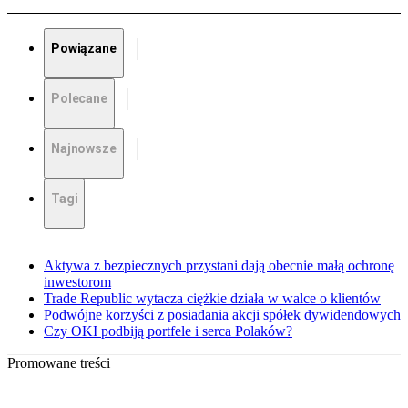
Powiązane
Polecane
Najnowsze
Tagi
Aktywa z bezpiecznych przystani dają obecnie małą ochronę
inwestorom
Trade Republic wytacza ciężkie działa w walce o klientów
Podwójne korzyści z posiadania akcji spółek dywidendowych
Czy OKI podbiją portfele i serca Polaków?
Promowane treści