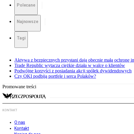
Polecane
Najnowsze
Tagi
Aktywa z bezpiecznych przystani dają obecnie małą ochronę 
Trade Republic wytacza ciężkie działa w walce o klientów
Podwójne korzyści z posiadania akcji spółek dywidendowych
Czy OKI podbiją portfele i serca Polaków?
Promowane treści
KONTAKT
O nas
Kontakt