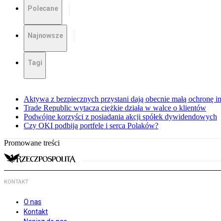
Polecane
Najnowsze
Tagi
Aktywa z bezpiecznych przystani dają obecnie małą ochronę 
Trade Republic wytacza ciężkie działa w walce o klientów
Podwójne korzyści z posiadania akcji spółek dywidendowych
Czy OKI podbiją portfele i serca Polaków?
Promowane treści
KONTAKT
O nas
Kontakt