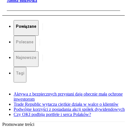
Janina Blikowska
Powiązane
Polecane
Najnowsze
Tagi
Aktywa z bezpiecznych przystani dają obecnie małą ochronę
inwestorom
Trade Republic wytacza ciężkie działa w walce o klientów
Podwójne korzyści z posiadania akcji spółek dywidendowych
Czy OKI podbiją portfele i serca Polaków?
Promowane treści