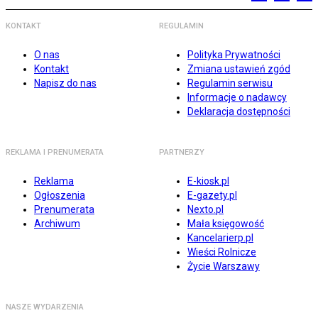
KONTAKT
REGULAMIN
O nas
Polityka Prywatności
Kontakt
Zmiana ustawień zgód
Napisz do nas
Regulamin serwisu
Informacje o nadawcy
Deklaracja dostępności
REKLAMA I PRENUMERATA
PARTNERZY
Reklama
E-kiosk.pl
Ogłoszenia
E-gazety.pl
Prenumerata
Nexto.pl
Archiwum
Mała księgowość
Kancelarierp.pl
Wieści Rolnicze
Życie Warszawy
NASZE WYDARZENIA