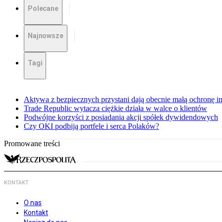
Polecane
Najnowsze
Tagi
Aktywa z bezpiecznych przystani dają obecnie małą ochronę 
Trade Republic wytacza ciężkie działa w walce o klientów
Podwójne korzyści z posiadania akcji spółek dywidendowych
Czy OKI podbiją portfele i serca Polaków?
Promowane treści
KONTAKT
O nas
Kontakt