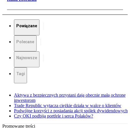
Powiązane
Polecane
Najnowsze
Tagi
Aktywa z bezpiecznych przystani dają obecnie małą ochronę
inwestorom
Trade Republic wytacza ciężkie działa w walce o klientów
Podwójne korzyści z posiadania akcji spółek dywidendowych
Czy OKI podbiją portfele i serca Polaków?
Promowane treści