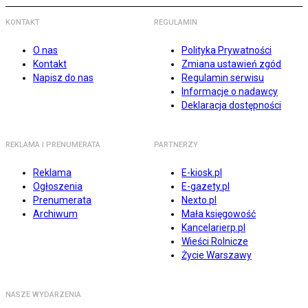
KONTAKT
REGULAMIN
O nas
Polityka Prywatności
Kontakt
Zmiana ustawień zgód
Napisz do nas
Regulamin serwisu
Informacje o nadawcy
Deklaracja dostępności
REKLAMA I PRENUMERATA
PARTNERZY
Reklama
E-kiosk.pl
Ogłoszenia
E-gazety.pl
Prenumerata
Nexto.pl
Archiwum
Mała księgowość
Kancelarierp.pl
Wieści Rolnicze
Życie Warszawy
NASZE WYDARZENIA