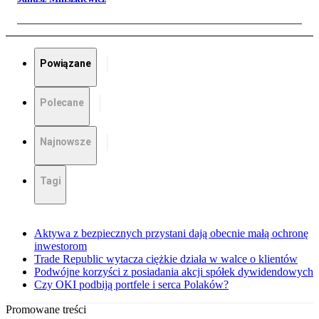
Powiązane
Polecane
Najnowsze
Tagi
Aktywa z bezpiecznych przystani dają obecnie małą ochronę
inwestorom
Trade Republic wytacza ciężkie działa w walce o klientów
Podwójne korzyści z posiadania akcji spółek dywidendowych
Czy OKI podbiją portfele i serca Polaków?
Promowane treści