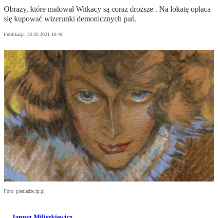
Obrazy, które malował Witkacy są coraz droższe . Na lokatę opłaca
się kupować wizerunki demonicznych pań.
Publikacja:
20.02.2021 18:46
Foto: pieniadze.rp.pl
Janusz Miliszkiewicz