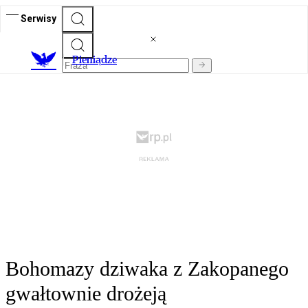
Serwisy
P
ieniądze
Bohomazy dziwaka z Zakopanego
gwałtownie drożeją