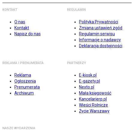
KONTAKT
REGULAMIN
O nas
Polityka Prywatności
Kontakt
Zmiana ustawień zgód
Napisz do nas
Regulamin serwisu
Informacje o nadawcy
Deklaracja dostępności
REKLAMA I PRENUMERATA
PARTNERZY
Reklama
E-kiosk.pl
Ogłoszenia
E-gazety.pl
Prenumerata
Nexto.pl
Archiwum
Mała księgowość
Kancelarierp.pl
Wieści Rolnicze
Życie Warszawy
NASZE WYDARZENIA