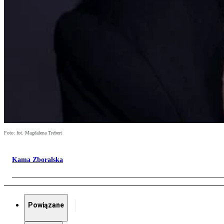
Foto: fot. Magdalena Trebert
Kama Zboralska
Powiązane