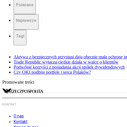
Polecane
Najnowsze
Tagi
Aktywa z bezpiecznych przystani dają obecnie małą ochronę 
Trade Republic wytacza ciężkie działa w walce o klientów
Podwójne korzyści z posiadania akcji spółek dywidendowych
Czy OKI podbiją portfele i serca Polaków?
Promowane treści
KONTAKT
O nas
Kontakt