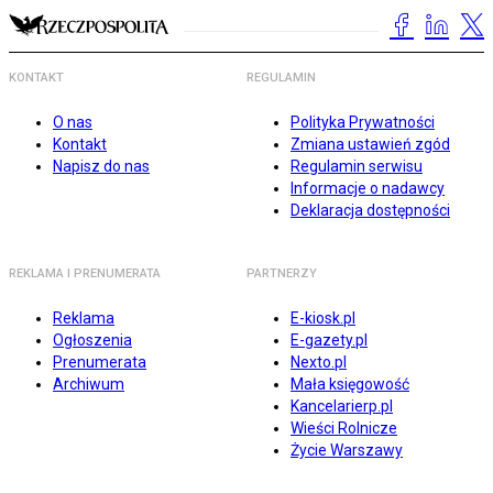
KONTAKT
REGULAMIN
O nas
Polityka Prywatności
Kontakt
Zmiana ustawień zgód
Napisz do nas
Regulamin serwisu
Informacje o nadawcy
Deklaracja dostępności
REKLAMA I PRENUMERATA
PARTNERZY
Reklama
E-kiosk.pl
Ogłoszenia
E-gazety.pl
Prenumerata
Nexto.pl
Archiwum
Mała księgowość
Kancelarierp.pl
Wieści Rolnicze
Życie Warszawy