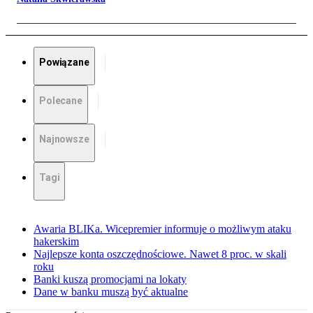
Powiązane
Polecane
Najnowsze
Tagi
Awaria BLIKa. Wicepremier informuje o możliwym ataku
hakerskim
Najlepsze konta oszczędnościowe. Nawet 8 proc. w skali
roku
Banki kuszą promocjami na lokaty
Dane w banku muszą być aktualne