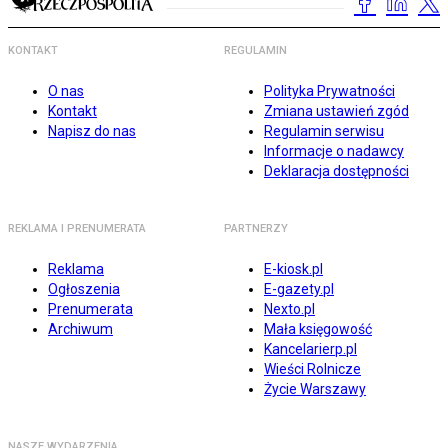
KONTAKT
REGULAMIN
O nas
Polityka Prywatności
Kontakt
Zmiana ustawień zgód
Napisz do nas
Regulamin serwisu
Informacje o nadawcy
Deklaracja dostępności
REKLAMA I PRENUMERATA
PARTNERZY
Reklama
E-kiosk.pl
Ogłoszenia
E-gazety.pl
Prenumerata
Nexto.pl
Archiwum
Mała księgowość
Kancelarierp.pl
Wieści Rolnicze
Życie Warszawy
NASZE WYDARZENIA