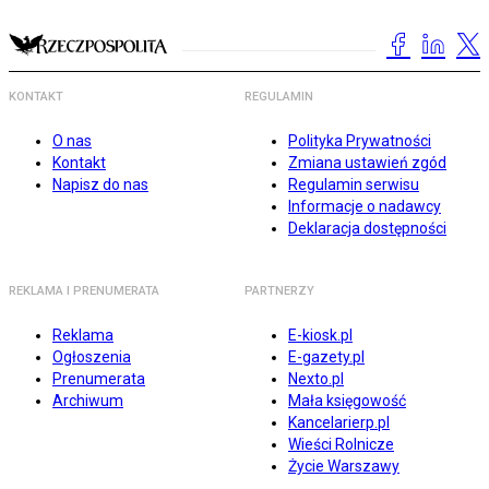
KONTAKT
REGULAMIN
O nas
Polityka Prywatności
Kontakt
Zmiana ustawień zgód
Napisz do nas
Regulamin serwisu
Informacje o nadawcy
Deklaracja dostępności
REKLAMA I PRENUMERATA
PARTNERZY
Reklama
E-kiosk.pl
Ogłoszenia
E-gazety.pl
Prenumerata
Nexto.pl
Archiwum
Mała księgowość
Kancelarierp.pl
Wieści Rolnicze
Życie Warszawy