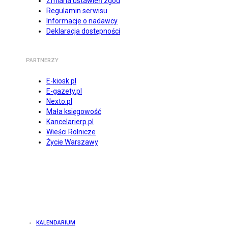
Zmiana ustawień zgód
Regulamin serwisu
Informacje o nadawcy
Deklaracja dostępności
PARTNERZY
E-kiosk.pl
E-gazety.pl
Nexto.pl
Mała księgowość
Kancelarierp.pl
Wieści Rolnicze
Życie Warszawy
KALENDARIUM