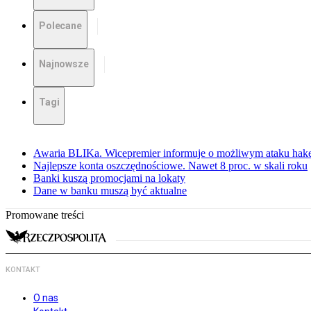
Polecane
Najnowsze
Tagi
Awaria BLIKa. Wicepremier informuje o możliwym ataku hak
Najlepsze konta oszczędnościowe. Nawet 8 proc. w skali roku
Banki kuszą promocjami na lokaty
Dane w banku muszą być aktualne
Promowane treści
KONTAKT
O nas