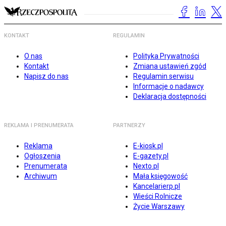
KONTAKT
REGULAMIN
O nas
Polityka Prywatności
Kontakt
Zmiana ustawień zgód
Napisz do nas
Regulamin serwisu
Informacje o nadawcy
Deklaracja dostępności
REKLAMA I PRENUMERATA
PARTNERZY
Reklama
E-kiosk.pl
Ogłoszenia
E-gazety.pl
Prenumerata
Nexto.pl
Archiwum
Mała księgowość
Kancelarierp.pl
Wieści Rolnicze
Życie Warszawy