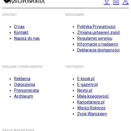
KONTAKT
REGULAMIN
O nas
Polityka Prywatności
Kontakt
Zmiana ustawień zgód
Napisz do nas
Regulamin serwisu
Informacje o nadawcy
Deklaracja dostępności
REKLAMA I PRENUMERATA
PARTNERZY
Reklama
E-kiosk.pl
Ogłoszenia
E-gazety.pl
Prenumerata
Nexto.pl
Archiwum
Mała księgowość
Kancelarierp.pl
Wieści Rolnicze
Życie Warszawy
NASZE WYDARZENIA