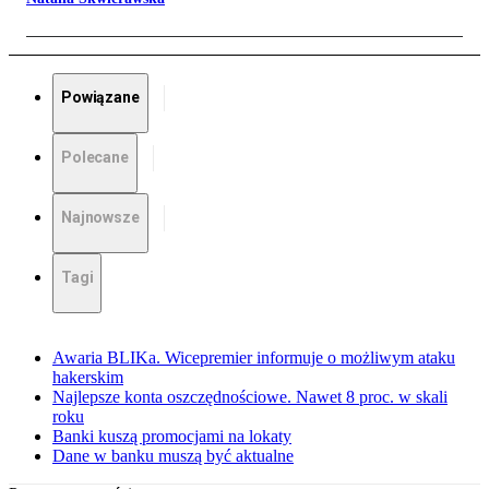
Powiązane
Polecane
Najnowsze
Tagi
Awaria BLIKa. Wicepremier informuje o możliwym ataku
hakerskim
Najlepsze konta oszczędnościowe. Nawet 8 proc. w skali
roku
Banki kuszą promocjami na lokaty
Dane w banku muszą być aktualne