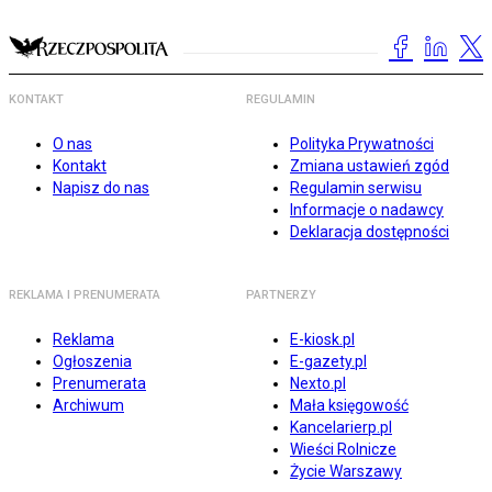
KONTAKT
REGULAMIN
O nas
Polityka Prywatności
Kontakt
Zmiana ustawień zgód
Napisz do nas
Regulamin serwisu
Informacje o nadawcy
Deklaracja dostępności
REKLAMA I PRENUMERATA
PARTNERZY
Reklama
E-kiosk.pl
Ogłoszenia
E-gazety.pl
Prenumerata
Nexto.pl
Archiwum
Mała księgowość
Kancelarierp.pl
Wieści Rolnicze
Życie Warszawy