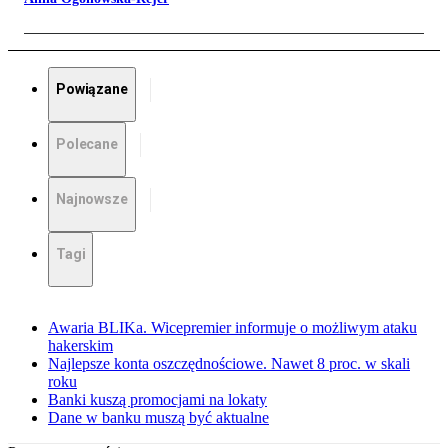
Powiązane
Polecane
Najnowsze
Tagi
Awaria BLIKa. Wicepremier informuje o możliwym ataku
hakerskim
Najlepsze konta oszczędnościowe. Nawet 8 proc. w skali
roku
Banki kuszą promocjami na lokaty
Dane w banku muszą być aktualne