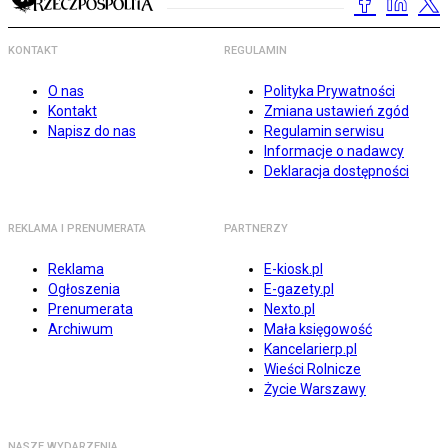
KONTAKT
REGULAMIN
O nas
Polityka Prywatności
Kontakt
Zmiana ustawień zgód
Napisz do nas
Regulamin serwisu
Informacje o nadawcy
Deklaracja dostępności
REKLAMA I PRENUMERATA
PARTNERZY
Reklama
E-kiosk.pl
Ogłoszenia
E-gazety.pl
Prenumerata
Nexto.pl
Archiwum
Mała księgowość
Kancelarierp.pl
Wieści Rolnicze
Życie Warszawy
NASZE WYDARZENIA