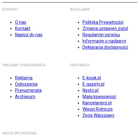
KONTAKT
REGULAMIN
O nas
Polityka Prywatności
Kontakt
Zmiana ustawień zgód
Napisz do nas
Regulamin serwisu
Informacje o nadawcy
Deklaracja dostępności
REKLAMA I PRENUMERATA
PARTNERZY
Reklama
E-kiosk.pl
Ogłoszenia
E-gazety.pl
Prenumerata
Nexto.pl
Archiwum
Mała księgowość
Kancelarierp.pl
Wieści Rolnicze
Życie Warszawy
NASZE WYDARZENIA