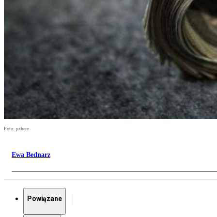
Foto: pxhere
Ewa Bednarz
Powiązane