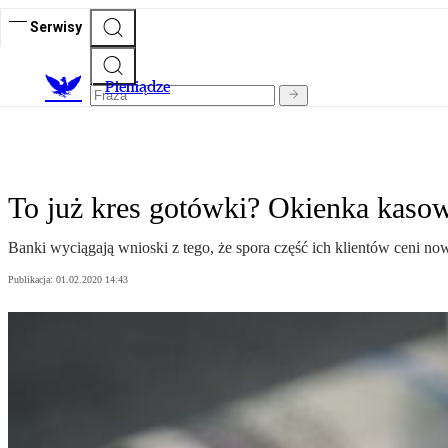
Serwisy
P
ieniądze
To już kres gotówki? Okienka kaso
Banki wyciągają wnioski z tego, że spora część ich klientów ceni n
Publikacja:
01.02.2020 14:43