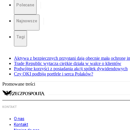
Polecane
Najnowsze
Tagi
Aktywa z bezpiecznych przystani dają obecnie małą ochronę 
Trade Republic wytacza ciężkie działa w walce o klientów
Podwójne korzyści z posiadania akcji spółek dywidendowych
Czy OKI podbiją portfele i serca Polaków?
Promowane treści
KONTAKT
O nas
Kontakt