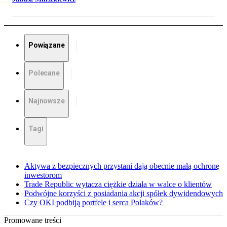
Powiązane
Polecane
Najnowsze
Tagi
Aktywa z bezpiecznych przystani dają obecnie małą ochronę
inwestorom
Trade Republic wytacza ciężkie działa w walce o klientów
Podwójne korzyści z posiadania akcji spółek dywidendowych
Czy OKI podbiją portfele i serca Polaków?
Promowane treści