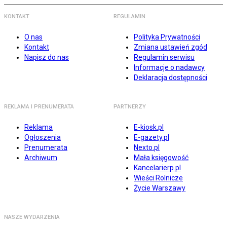
KONTAKT
REGULAMIN
O nas
Polityka Prywatności
Kontakt
Zmiana ustawień zgód
Napisz do nas
Regulamin serwisu
Informacje o nadawcy
Deklaracja dostępności
REKLAMA I PRENUMERATA
PARTNERZY
Reklama
E-kiosk.pl
Ogłoszenia
E-gazety.pl
Prenumerata
Nexto.pl
Archiwum
Mała księgowość
Kancelarierp.pl
Wieści Rolnicze
Życie Warszawy
NASZE WYDARZENIA