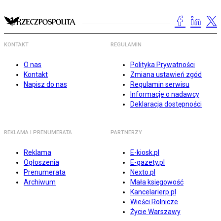
KONTAKT
REGULAMIN
O nas
Polityka Prywatności
Kontakt
Zmiana ustawień zgód
Napisz do nas
Regulamin serwisu
Informacje o nadawcy
Deklaracja dostępności
REKLAMA I PRENUMERATA
PARTNERZY
Reklama
E-kiosk.pl
Ogłoszenia
E-gazety.pl
Prenumerata
Nexto.pl
Archiwum
Mała księgowość
Kancelarierp.pl
Wieści Rolnicze
Życie Warszawy